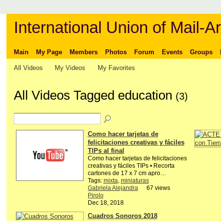
International Union of Mail-Ar
Main
My Page
Members
Photos
Forum
Events
Groups
All Videos
My Videos
My Favorites
All Videos Tagged education
(3)
Como hacer tarjetas de
felicitaciones creativas y fáciles
TIPs al final
Como hacer tarjetas de felicitaciones
creativas y fáciles TIPs • Recorta
cartones de 17 x 7 cm apro…
Tags:
mixta
,
miniaturas
Gabriela Alejandra
67 views
Pirolo
Dec 18, 2018
Cuadros Sonoros 2018