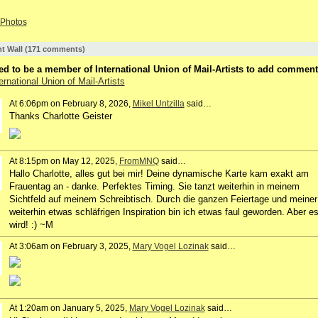
Photos
 Wall (171 comments)
d to be a member of International Union of Mail-Artists to add comment
ernational Union of Mail-Artists
At 6:06pm on February 8, 2026,
Mikel Untzilla
said…
Thanks Charlotte Geister
At 8:15pm on May 12, 2025,
FromMNQ
said…
Hallo Charlotte, alles gut bei mir! Deine dynamische Karte kam exakt am
Frauentag an - danke. Perfektes Timing. Sie tanzt weiterhin in meinem
Sichtfeld auf meinem Schreibtisch. Durch die ganzen Feiertage und meiner
weiterhin etwas schläfrigen Inspiration bin ich etwas faul geworden. Aber e
wird! :) ~M
At 3:06am on February 3, 2025,
Mary Vogel Lozinak
said…
At 1:20am on January 5, 2025,
Mary Vogel Lozinak
said…