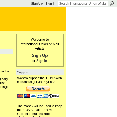
Sign Up
Sign In
Welcome to
International Union of Mail-
Artists
Sign Up
or
Sign In
to the
Support
Want to support the IUOMA with
ginary
a financial gift via PayPal?
 The
ollage,
n
The money will be used to keep
the IUOMA-platform alive.
Current donations keep