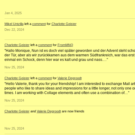
Jan 4, 2025
Mikel Untzilla
left a
comment
for
Charlotte Geister
Dec 22, 2024
Charlotte Geister
left a
comment
for
FromMNQ
"Hallo Monique, Nun ist es doch viel später geworden und der Advent steht scho
der Tür, aber als wir zurückkamen aus dem warmen Südfrankreich, war das erst
einmal ein Schock, denn hier war es kalt und grau und nass.…"
Nov 25, 2024
Charlotte Geister
left a
comment
for
Valerie Degroodt
"Hello Valerie, thank you for your friendship! I am interested to exchange Mail art
people who like to share ideas and impressions for a little longer, not only one o
times. I am working with Collage elements and often use a combination of…"
Nov 25, 2024
Charlotte Geister
and
Valerie Degroodt
are now friends
Nov 25, 2024