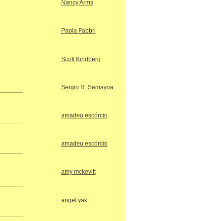
Nancy Arms
Paola Fabbri
Scott Kindberg
Sergio R. Samayoa
amadeu escórcio
amadeu escórcio
amy mckevitt
angel yak