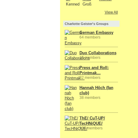
View All
Charlotte Geister's Groups
German Embassy
64 members
Duo Collaborations
15 members
Press and Roll:
Printmak…
82 members
Hannah Höch (fan
club)
38 members
ThE/ CuT-UP/
TecHNiQUE/
104 members