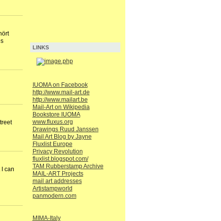
hört
es
LINKS
IUOMA on Facebook
http://www.mail-art.de
http://www.mailart.be
Mail-Art on Wikipedia
Bookstore IUOMA
www.fluxus.org
treet
Drawings Ruud Janssen
Mail Art Blog by Jayne
Fluxlist Europe
Privacy Revolution
fluxlist.blogspot.com/
TAM Rubberstamp Archive
 I can
MAIL-ART Projects
mail art addresses
Artistampworld
panmodern.com
MIMA-Italy