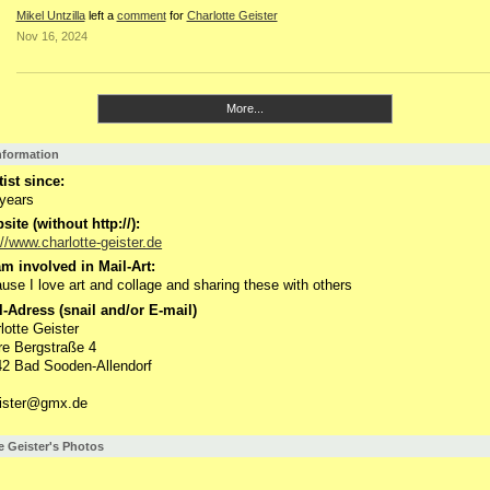
Mikel Untzilla
left a
comment
for
Charlotte Geister
Nov 16, 2024
More...
Information
tist since:
 years
ite (without http://):
://www.charlotte-geister.de
m involved in Mail-Art:
use I love art and collage and sharing these with others
-Adress (snail and/or E-mail)
lotte Geister
e Bergstraße 4
2 Bad Sooden-Allendorf
eister@gmx.de
e Geister's Photos