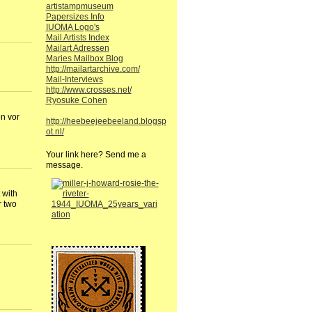
artistampmuseum
Papersizes Info
IUOMA Logo's
Mail Artists Index
Mailart Adressen
Maries Mailbox Blog
http://mailartarchive.com/
Mail-Interviews
http://www.crosses.net/
Ryosuke Cohen
n vor
http://heebeejeebeeland.blogsp
ot.nl/
Your link here? Send me a
message.
 with
r two