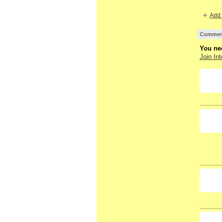
Add 
Comment
You nee
Join Int