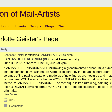
on of Mail-Artists
Forum
Events
Groups
Blogs
Chat
rlotte Geister's Page
ctivity
Charlotte Geister
is attending
BANDINI FABRIZIO's
event
FANTASTIC HERBARIUM (VOL.2)
at Firenze, Italy
June 30, 2025 at 6pm to June 30, 2026 at 7pm
“FANTASTIC HERBARIUM” (VOL.2)Drawing a great invented herbarium, a hymn 
imagination that plays with nature.A project inspired by the botanical herbarium
volumes of the past to create one made up of new figures architectures and ima
taxonomies. VOL.1 was finisched in 2020.REGULATION - Participation is free. -
theme is: FANTASTIC HERBARIUM. - The technique is free (drawing, painting, c
etc NO DIGITAL) any size format MAX. 25x18 cm. - The postcards can be sent, i
original…
See More
Jun 2
1
Comment