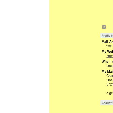
Profile 
Mail-Ar
five
My Webs
http
Why I a
beca
My Mail
Char
Ober
3724
c.g
Charlott