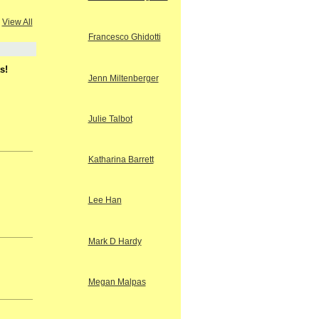
View All
Francesco Ghidotti
s!
Jenn Miltenberger
Julie Talbot
Katharina Barrett
Lee Han
s
Mark D Hardy
Megan Malpas