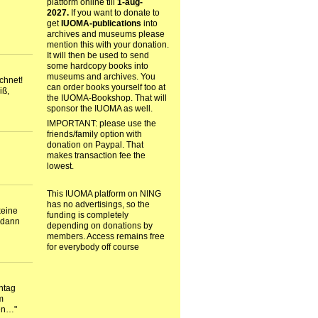
platform online till
1-aug-
2027.
If you want to donate to
get
IUOMA-publications
into
archives and museums please
mention this with your donation.
It will then be used to send
some hardcopy books into
museums and archives. You
chnet!
can order books yourself too at
iß,
the IUOMA-Bookshop. That will
sponsor the IUOMA as well.
IMPORTANT: please use the
friends/family option with
donation on Paypal. That
makes transaction fee the
lowest.
This IUOMA platform on NING
has no advertisings, so the
keine
funding is completely
r dann
depending on donations by
members. Access remains free
for everybody off course
ntag
m
gen…"