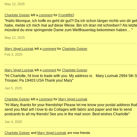
May 12, 2025
Charlotte Geister
left a
comment
for
FromMNQ
"Hallo Monique, ich hoffe es geht dir gut?! Da ich schon länger nichts von dir ge
habe, melde ich mich mal auf diese Weise. Bin ich dran mit schreiben? Als letzt
müsstest du eine springende Dame zum Weltfrauentag bekommen haben.…"
May 12, 2025
Mary Vogel Lozinak
left a
comment
for
Charlotte Geister
Feb 3, 2025
Mary Vogel Lozinak
left a
comment
for
Charlotte Geister
"Hi Charlotte, I'd love to trade with you. My address is: Mary Lozinak 2994 5th S
Trooper, Pa 19403 USA Thank you! Mary"
Jan 5, 2025
Charlotte Geister
left a
comment
for
Mary Vogel Lozinak
"Hi Mary, thanks for your friendship! Please let me know your postal address that
send you Mail art! I love to do Collages with fabric and paper and like to send
postcards to all my friends! See you in the mail soon. Best wishes Charlotte"
Jan 4, 2025
Charlotte Geister
and
Mary Vogel Lozinak
are now friends