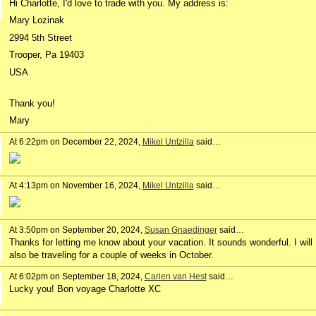
Hi Charlotte, I'd love to trade with you. My address is:
Mary Lozinak
2994 5th Street
Trooper, Pa 19403
USA
Thank you!
Mary
At 6:22pm on December 22, 2024,
Mikel Untzilla
said…
At 4:13pm on November 16, 2024,
Mikel Untzilla
said…
At 3:50pm on September 20, 2024,
Susan Gnaedinger
said…
Thanks for letting me know about your vacation. It sounds wonderful. I will
also be traveling for a couple of weeks in October.
At 6:02pm on September 18, 2024,
Carien van Hest
said…
Lucky you! Bon voyage Charlotte XC