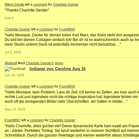
Mikel Untzilla
left a
comment
for
Charlotte Geister
"Thanks Charlotte Geister"
Feb 8
Charlotte Geister
left a
comment
for
FromMNQ
"hallo Monique, Danke für deinen tollen Karl Marx, das Kleid steht ihm ausgezei
Du bist bei diesen Collagen einfach toll! Bei dir ist es wahrscheinlich auch so he
mein Studio unterm Dach ist jedenfalls momentan nicht benutzbar,…"
Jul 2, 2025
Medwolf
liked
Charlotte Geister's
photo
Indianer von Caroline Aug 16
Jun 24, 2025
Charlotte Geister
left a
comment
for
FromMNQ
"Hallo Monique, kein Problem, Lass dir Zeit; ich kenne so Zeiten, wo man auch 
rechte Lust und irgendwie nicht die richtige Inspiration hat. Irgendwie fehlen mi
auch oft die anregenden Bilder oder Überschriften. wir hatten in letzter…"
May 13, 2025
FromMNQ
left a
comment
for
Charlotte Geister
"Hallo Charlotte, alles gut bei mir! Deine dynamische Karte kam exakt am Fraue
an - danke. Perfektes Timing. Sie tanzt weiterhin in meinem Sichtfeld auf meine
Schreibtisch. Durch die ganzen Feiertage und meiner weiterhin etwas schläfri