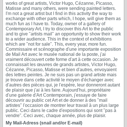
works of great artists, Victor Hugo, Cézanne, Picasso,
Matisse and many others, were sending painted letters.
I'm not a great artist but I find in this activity the way to
exchange with other parts which, I hope, will give them as
much fun as I have to. Today, owner of a gallery of
Contemporary Art, I try to discover this Art to the public
and to give "artists mail" an opportunity to show their work
to a wider audience. This in the context of exhibitions
which are "not for sale". This, every year, more fun.
Commissaire et scénographe d'une importante exposition
de Mail Art avec le musée national de la poste, j'ai
vraiment découvert cette forme d'art à cette occasion. Je
connaissait les œuvres de grands artistes, Victor Hugo,
Cézanne, Picasso, Matisse et bien d'autres, envoyaient
des lettres peintes. Je ne suis pas un grand artiste mais
je trouve dans cette activité le moyen d'échanger avec
d'autres des pièces qui, je l'espère, leur donneront autant
de plaisir que j'ai à les faire. Aujourd'hui, propriétaire
d'une galerie d'Art Contemporain, j'essaye de faire
découvrir au public cet Art et de donner à des "mail
artistes" l'occasion de montrer leur travail à un plus large
public. Ceci dans le cadre d'expositions qui sont "pas à
vendre". Ceci avec, chaque année, plus de plaisir.
My Mail-Adress (snail and/or E-mail)