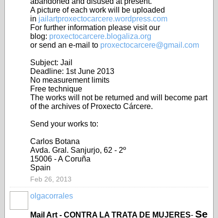
abandoned and disused at present.
A picture of each work will be uploaded
in
jailartproxectocarcere.wordpress.com
For further information please visit our
blog:
proxectocarcere.blogaliza.org
or send an e-mail to
proxectocarcere@gmail.com
Subject: Jail
Deadline: 1st June 2013
No measurement limits
Free technique
The works will not be returned and will become part
of the archives of Proxecto Cárcere.
Send your works to:
Carlos Botana
Avda. Gral. Sanjurjo, 62 - 2º
15006 - A Coruña
Spain
Feb 26, 2013
olgacorrales
Se
Mail Art - CONTRA LA TRATA DE MUJERES
-