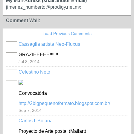
My Mail-Adress (snail and/or E-mail)
jimenez_humberto@prodigy.net.mx
Comment Wall:
Load Previous Comments
Cassaglia artista Neo-Fluxus
GROUP
OWNER
GRAZIEEEEE!!!!!!!
Jul 8, 2014
Celestino Neto
Convocatória
http://2bigpequenoformato.blogspot.com.br/
Sep 7, 2014
Carlos I. Botana
Proyecto de Arte postal (Mailart)