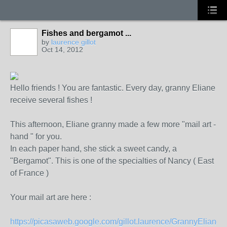
Fishes and bergamot ...
by
laurence gillot
Oct 14, 2012
Hello friends ! You are fantastic. Every day, granny Eliane
receive several fishes !
This afternoon, Eliane granny made a few more "mail art -
hand " for you.
In each paper hand, she stick a sweet candy, a
"Bergamot". This is one of the specialties of Nancy ( East
of France )
Your mail art are here :
https://picasaweb.google.com/gillot.laurence/GrannyElia