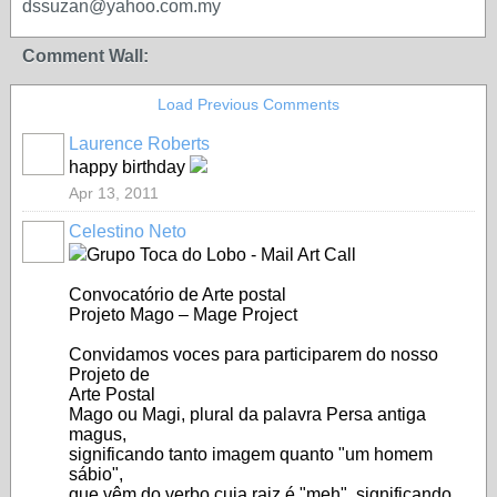
dssuzan@yahoo.com.my
Comment Wall:
Load Previous Comments
Laurence Roberts
happy birthday
Apr 13, 2011
Celestino Neto
Grupo Toca do Lobo - Mail Art Call
Convocatório de Arte postal
Projeto Mago – Mage Project
Convidamos voces para participarem do nosso
Projeto de
Arte Postal
Mago ou Magi, plural da palavra Persa antiga
magus,
significando tanto imagem quanto "um homem
sábio",
que vêm do verbo cuja raiz é "meh", significando