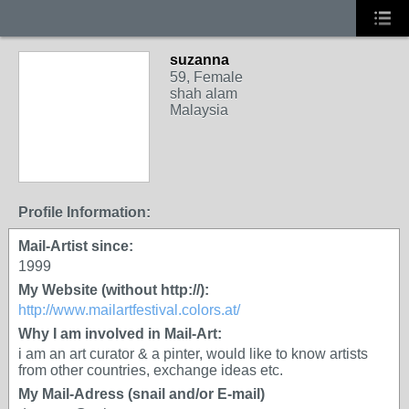
suzanna
59, Female
shah alam
Malaysia
Profile Information:
Mail-Artist since:
1999
My Website (without http://):
http://www.mailartfestival.colors.at/
Why I am involved in Mail-Art:
i am an art curator & a pinter, would like to know artists
from other countries, exchange ideas etc.
My Mail-Adress (snail and/or E-mail)