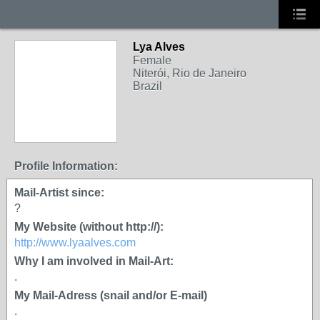
Lya Alves
Female
Niterói, Rio de Janeiro
Brazil
Profile Information:
Mail-Artist since:
?
My Website (without http://):
http://www.lyaalves.com
Why I am involved in Mail-Art:
.
My Mail-Adress (snail and/or E-mail)
.