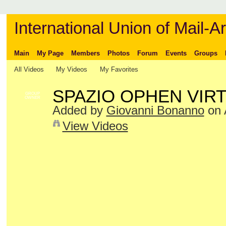
International Union of Mail-Ar
Main
My Page
Members
Photos
Forum
Events
Groups
All Videos
My Videos
My Favorites
SPAZIO OPHEN VIR
GROUP
OWNER
Added by
Giovanni Bonanno
on 
View Videos