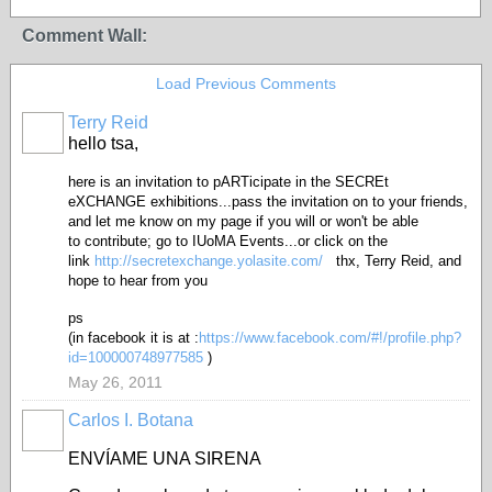
Comment Wall:
Load Previous Comments
Terry Reid
GROUP
OWNER
hello tsa,
here is an invitation to pARTicipate in the SECREt
eXCHANGE exhibitions...pass the invitation on to your friends,
and let me know on my page if you will or won't be able
to contribute; go to IUoMA Events...or click on the
link
http://secretexchange.yolasite.com/
thx, Terry Reid, and
hope to hear from you
ps
(in facebook it is at :
https://www.facebook.com/#!/profile.php?
id=100000748977585
)
May 26, 2011
Carlos I. Botana
ENVÍAME UNA SIRENA