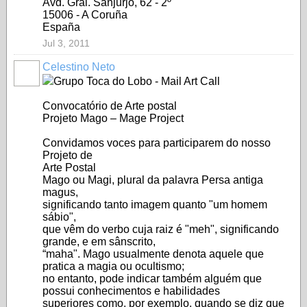
Avd. Gral. Sanjurjo, 62 - 2º
15006 - A Coruña
España
Jul 3, 2011
Celestino Neto
Grupo Toca do Lobo - Mail Art Call
Convocatório de Arte postal
Projeto Mago – Mage Project
Convidamos voces para participarem do nosso
Projeto de
Arte Postal
Mago ou Magi, plural da palavra Persa antiga
magus,
significando tanto imagem quanto "um homem
sábio",
que vêm do verbo cuja raiz é "meh", significando
grande, e em sânscrito,
“maha". Mago usualmente denota aquele que
pratica a magia ou ocultismo;
no entanto, pode indicar também alguém que
possui conhecimentos e habilidades
superiores como, por exemplo, quando se diz que