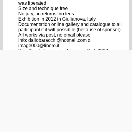
was liberated
Size and technique free
No jury, no returns, no fees
Exhibition in 2012 in Giulianova, Italy
Documentation online gallery and catalogue to all
participant if it will possibile (because of sponsor)
All works via post, no email please.
Info: daliobaracchi@hotmail.com o
image000@libero.it
Deadline to be received January 2nd, 2012
Isabella Branella
via Giardino 12
I- 64021 Giulianova Lido
Teramo
ITALY
Dec 13, 2011