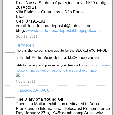
Rua: Nossa Senhora Aparecida, novo Nº69 (antigo
28) Apto 21
Vila Fátima – Guarulhos – São Paulo
Brasil
Cep: 07191-191
email: tocadoloboartepostal@hotmail.com
blog:
www.tocadoloboartepostal.blogspot.com
Sep 19, 2011
Terry Reid
GROUP
OWNER
here is the Korean show update for the SECREt eXCHANGE
at the Tell Me Tell Me exhibition at MoCA,
hope you are
pARTicipating, and please let your friends know:
http://iuoma-
network.ning.com/events/send-to-the-secret-exchange
Nov 6, 2011
TIZIANA BARACCHI
GROUP
OWNER
The Diary of a Young Girl
Theme: a Mailart exhibition dedicated to Anna
Frank and to International Holocaust Remembrance
Day. January 27th, 1945: death camp Auschwitz