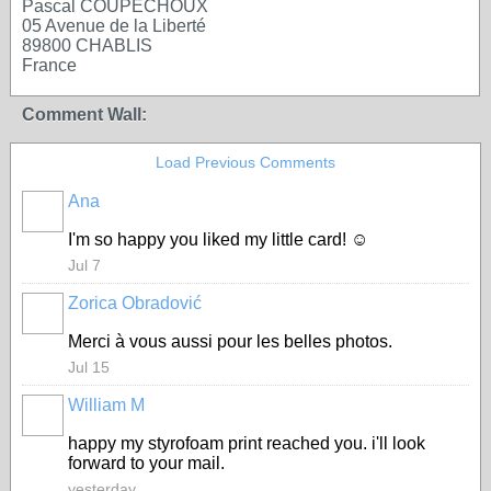
Pascal COUPECHOUX
05 Avenue de la Liberté
89800 CHABLIS
France
Comment Wall:
Load Previous Comments
Ana
I'm so happy you liked my little card! ☺️
Jul 7
Zorica Obradović
Merci à vous aussi pour les belles photos.
Jul 15
William M
happy my styrofoam print reached you. i'll look
forward to your mail.
yesterday