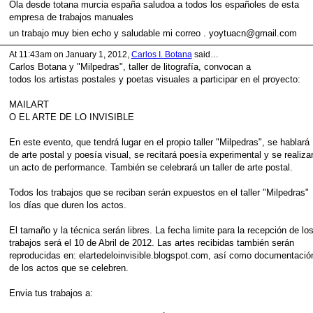
Ola desde totana murcia españa saludoa a todos los españoles de esta
empresa de trabajos manuales
un trabajo muy bien echo y saludable mi correo . yoytuacn@gmail.com
At 11:43am on January 1, 2012,
Carlos I. Botana
said…
Carlos Botana y "Milpedras", taller de litografía, convocan a
todos los artistas postales y poetas visuales a participar en el proyecto:
MAILART
O EL ARTE DE LO INVISIBLE
En este evento, que tendrá lugar en el propio taller "Milpedras", se hablará
de arte postal y poesía visual, se recitará poesía experimental y se realiza
un acto de performance. También se celebrará un taller de arte postal.
Todos los trabajos que se reciban serán expuestos en el taller "Milpedras"
los días que duren los actos.
El tamaño y la técnica serán libres. La fecha limite para la recepción de lo
trabajos será el 10 de Abril de 2012. Las artes recibidas también serán
reproducidas en: elartedeloinvisible.blogspot.com, así como documentació
de los actos que se celebren.
Envia tus trabajos a: