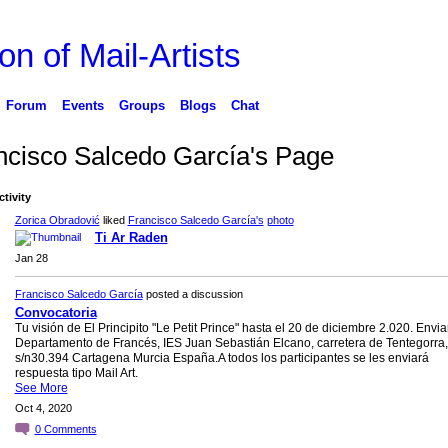
on of Mail-Artists
Forum
Events
Groups
Blogs
Chat
ncisco Salcedo García's Page
ctivity
Zorica Obradović
liked
Francisco Salcedo García's
photo
Ti Ar Raden
Jan 28
Francisco Salcedo García
posted a discussion
Convocatoria
Tu visión de El Principito "Le Petit Prince" hasta el 20 de diciembre 2.020. Enviar
Departamento de Francés, IES Juan Sebastián Elcano, carretera de Tentegorra,
s/n30.394 Cartagena Murcia España.A todos los participantes se les enviará
respuesta tipo Mail Art.
See More
Oct 4, 2020
0
Comments