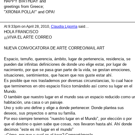
HAPPY BIRTHDAY and
greetings from Greece;
"XRONIA POLLA!" and OPA!
At 9:33pm on April 28, 2010,
Claudia Ligorria
said…
HOLA FRANCISCO
¡¡¡VIVA EL ARTE CORREO
NUEVA CONVOCATORIA DE ARTE CORREO/MAIL ART
Espacio, terruño, querencia, ámbito, lugar de pertenencia, residencia, se
pueden dar infinitas definiciones de donde uno elige estar, por lugar de
nacimiento, por que se pasa gran parte de la vida, se gestan emociones,
situaciones, sentimientos, que hacen que nos guste estar ahí.
Es posible que nos traslademos por diversas circunstancias, lo cual hace
que terminemos en otro espacio físico tomándolo así como su lugar en el
Mundo.
O también que nuestro lugar en el mundo sea un espacio reducido como u
habitación, una casa o un paisaje.
Uno y solo uno define y elige a donde pertenecer. Donde plantea sus
deseos, sus proyectos o arma su familia.
Por eso siempre tenemos "nuestro lugar en el Mundo", por elección o por
que el destino o quien sabe que cosas, nos llevaron hasta ahí. Ahí donde
decimos "este es mi lugar en el mundo"
¿Cómo, por que y cual es el tuyo? Compartámoslo.