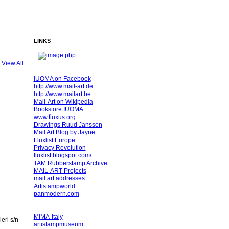
LINKS
View All
IUOMA on Facebook
http://www.mail-art.de
http://www.mailart.be
Mail-Art on Wikipedia
Bookstore IUOMA
www.fluxus.org
Drawings Ruud Janssen
Mail Art Blog by Jayne
Fluxlist Europe
Privacy Revolution
fluxlist.blogspot.com/
TAM Rubberstamp Archive
MAIL-ART Projects
mail art addresses
Artistampworld
panmodern.com
MIMA-Italy
eri s/n
artistampmuseum