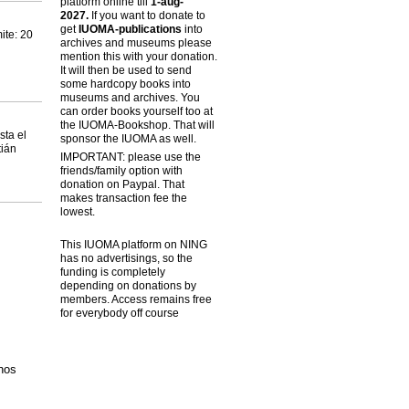
platform online till
1-aug-
2027.
If you want to donate to
get
IUOMA-publications
into
ite: 20
archives and museums please
n
mention this with your donation.
It will then be used to send
some hardcopy books into
museums and archives. You
can order books yourself too at
the IUOMA-Bookshop. That will
sta el
sponsor the IUOMA as well.
tián
IMPORTANT: please use the
friends/family option with
donation on Paypal. That
makes transaction fee the
lowest.
This IUOMA platform on NING
has no advertisings, so the
funding is completely
depending on donations by
members. Access remains free
for everybody off course
mnos