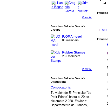
pak
Francisc
View All
Francisco Salcedo García's
Add 
Groups
IUOMA novel
Francisc
83 members
P
Rubber Stamps
282 members
View All
T
Francisco Salcedo García's
Discussions
Convocatoria
P
Tu visión de El Principito "Le
Petit Prince" hasta el 20 de
diciembre 2.020. Enviar a:
D
Departamento de Francés,