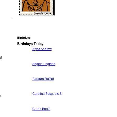
Birthdays
Birthdays Today
Alysa Andrew
rá
Angela England
Barbara Ruffini
s
Carolina Busquets S.
n
Carrie Booth