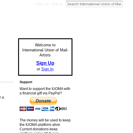
Sign Up
Sign In
Welcome to
International Union of Mail-
Artists
Sign Up
or
Sign In
Support
Want to support the IUOMA with
a financial gift via PayPal?
 a:
The money will be used to keep
the IUOMA-platform alive.
Current donations keep