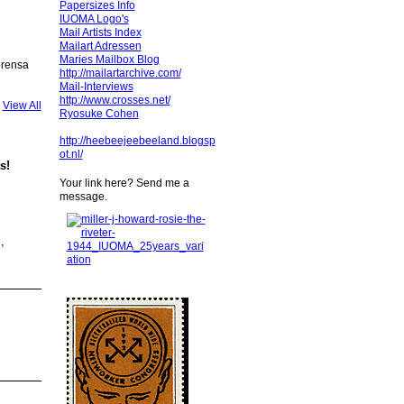
Papersizes Info
IUOMA Logo's
Mail Artists Index
Mailart Adressen
Maries Mailbox Blog
prensa
http://mailartarchive.com/
Mail-Interviews
http://www.crosses.net/
View All
Ryosuke Cohen
http://heebeejeebeeland.blogsp
ot.nl/
s!
Your link here? Send me a
message.
,