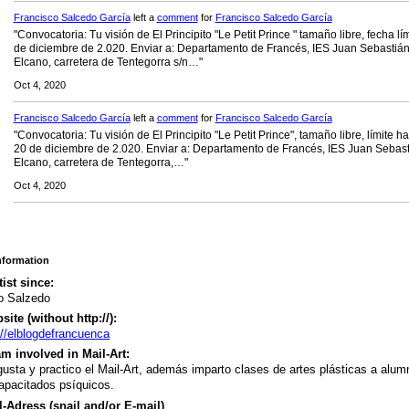
Francisco Salcedo García
left a
comment
for
Francisco Salcedo García
"Convocatoria: Tu visión de El Principito "Le Petit Prince " tamaño libre, fecha lím
de diciembre de 2.020. Enviar a: Departamento de Francés, IES Juan Sebastiá
Elcano, carretera de Tentegorra s/n…"
Oct 4, 2020
Francisco Salcedo García
left a
comment
for
Francisco Salcedo García
"Convocatoria: Tu visión de El Principito "Le Petit Prince", tamaño libre, límite ha
20 de diciembre de 2.020. Enviar a: Departamento de Francés, IES Juan Sebas
Elcano, carretera de Tentegorra,…"
Oct 4, 2020
Information
tist since:
o Salzedo
ite (without http://):
://elblogdefrancuenca
m involved in Mail-Art:
usta y practico el Mail-Art, además imparto clases de artes plásticas a alu
apacitados psíquicos.
-Adress (snail and/or E-mail)