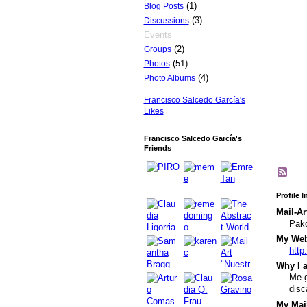
(1)
Blog Posts
(3)
Discussions
Events
(2)
Groups
(51)
Photos
(4)
Photo Albums
Francisco Salcedo García's
Likes
Francisco Salcedo García's
Friends
Profile 
Mail-Ar
Pak
My Webs
http
Why I a
Me g
disc
My Mail