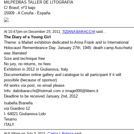
MILPEDRAS TALLER DE LITOGRAFÍA
C/ Brasil, nº3 bajo
15009 - A Coruña - España
At 10:47pm on December 25, 2011,
TIZIANA BARACCHI
said…
The Diary of a Young Girl
Theme: a Mailart exhibition dedicated to Anna Frank and to International
Holocaust Remembrance Day. January 27th, 1945: death camp Auschwitz
was liberated
Size and technique free
No jury, no returns, no fees
Exhibition in 2012 in Giulianova, Italy
Documentation online gallery and catalogue to all participant if it will
possibile (because of sponsor)
All works via post, no email please.
Info: daliobaracchi@hotmail.com o image000@libero.it
Deadline to be received January 2nd, 2012
Isabella Branella
via Giardino 12
I- 64021 Giulianova Lido
Teramo
ITALY
At 6:48pm on July 3, 2011,
Carlos I. Botana
said…