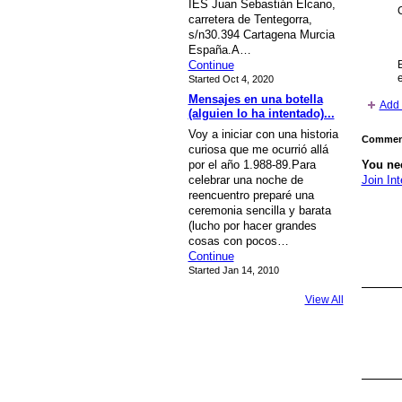
IES Juan Sebastián Elcano,
carretera de Tentegorra,
s/n30.394 Cartagena Murcia
España.A…
Continue
Started Oct 4, 2020
Mensajes en una botella
Add 
(alguien lo ha intentado)...
Voy a iniciar con una historia
Comment
curiosa que me ocurrió allá
por el año 1.988-89.Para
You nee
celebrar una noche de
Join Int
reencuentro preparé una
ceremonia sencilla y barata
(lucho por hacer grandes
cosas con pocos…
Continue
Started Jan 14, 2010
View All