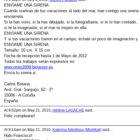
ENVÍAME UNA SIRENA
Cuando vuelvas de tus vacaciones al lado del mar, trae contigo una sirena
envíamela.
Si la has visto, si la has dibujado, si la fotografiaste, si te lo han contado,
si te la imaginaste, si el mar te inspiro en ella.
ENVÍAME UNA SIRENA
Y si tus vacaciones fueron en el campo, échale un poco de imaginación y
ENVÍAME UNA SIRENA
Tamaño: 10 cm. X 15 cm.
Fecha de recepción hasta 1 de Mayo de 2012
Todos los trabajos serán expuestos en:
artecorreo2009.blogspot.es
Envía tu sirena a:
Carlos Botana
Avd. Gral. Sanjurjo, 62 - 2º
15006 - A Coruña
España
At 9:02pm on May 21, 2010,
Hélène LAGACHE
said…
Feliz cumpleano!
At 9:14am on May 21, 2010,
Katerina Nikoltsou (MomKat)
said…
Halo Francisco!