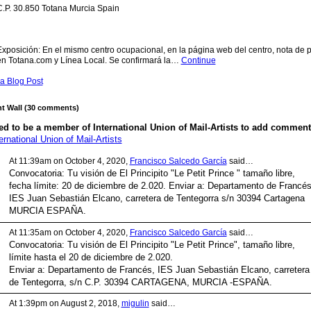
C.P. 30.850 Totana Murcia Spain
Exposición: En el mismo centro ocupacional, en la página web del centro, nota de 
en Totana.com y Línea Local. Se confirmará la…
Continue
a Blog Post
 Wall (30 comments)
d to be a member of International Union of Mail-Artists to add comment
ernational Union of Mail-Artists
At 11:39am on October 4, 2020,
Francisco Salcedo García
said…
Convocatoria: Tu visión de El Principito "Le Petit Prince " tamaño libre,
fecha límite: 20 de diciembre de 2.020. Enviar a: Departamento de Francés
IES Juan Sebastián Elcano, carretera de Tentegorra s/n 30394 Cartagena
MURCIA ESPAÑA.
At 11:35am on October 4, 2020,
Francisco Salcedo García
said…
Convocatoria: Tu visión de El Principito "Le Petit Prince", tamaño libre,
límite hasta el 20 de diciembre de 2.020.
Enviar a: Departamento de Francés, IES Juan Sebastián Elcano, carretera
de Tentegorra, s/n C.P. 30394 CARTAGENA, MURCIA -ESPAÑA.
At 1:39pm on August 2, 2018,
migulin
said…