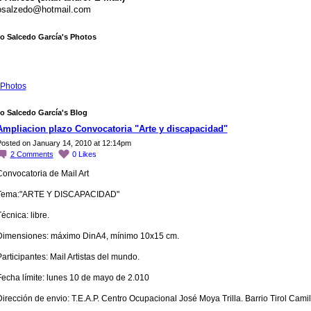
osalzedo@hotmail.com
o Salcedo García's Photos
Photos
o Salcedo García's Blog
Ampliacion plazo Convocatoria "Arte y discapacidad"
osted on January 14, 2010 at 12:14pm
2
Comments
0
Likes
Convocatoria de Mail Art
Tema:"ARTE Y DISCAPACIDAD"
écnica: libre.
Dimensiones: máximo DinA4, mínimo 10x15 cm.
articipantes: Mail Artistas del mundo.
Fecha límite: lunes 10 de mayo de 2.010
irección de envio: T.E.A.P. Centro Ocupacional José Moya Trilla. Barrio Tirol Camill