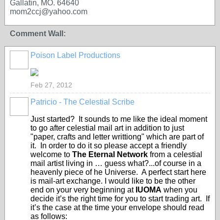
Gallatin, MO. 64640
mom2ccj@yahoo.com
Comment Wall:
Poison Label Productions
Feb 27, 2012
Patricio - The Celestial Scribe
Just started? It sounds to me like the ideal moment
to go after celestial mail art in addition to just
"paper, crafts and letter writtiong" which are part of
it. In order to do it so please accept a friendly
welcome to
The Eternal Network
from a celestial
mail artist living in … guess what?...of course in a
heavenly piece of he Universe. A perfect start here
is mail-art exchange. I would like to be the other
end on your very beginning at
IUOMA
when you
decide it’s the right time for you to start trading art. If
it’s the case at the time your envelope should read
as follows: