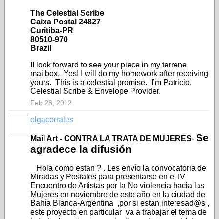
The Celestial Scribe
Caixa Postal 24827
Curitiba-PR
80510-970
Brazil
II look forward to see your piece in my terrene
mailbox. Yes! I will do my homework after receiving
yours. This is a celestial promise. I’m Patricio,
Celestial Scribe & Envelope Provider.
Feb 28, 2012
olgacorrales
Se
Mail Art - CONTRA LA TRATA DE MUJERES
-
agradece la difusión
Hola como estan ? . Les envío la convocatoria de
Miradas y Postales para presentarse en el IV
Encuentro de Artistas por la No violencia hacia las
Mujeres en noviembre de este año en la ciudad de
Bahía Blanca-Argentina ,por si estan interesad@s ,
este proyecto en particular va a trabajar el tema de