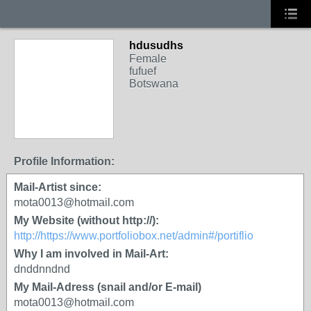
hdusudhs
Female
fufuef
Botswana
Profile Information:
Mail-Artist since:
mota0013@hotmail.com
My Website (without http://):
http://https://www.portfoliobox.net/admin#/portiflio
Why I am involved in Mail-Art:
dnddnndnd
My Mail-Adress (snail and/or E-mail)
mota0013@hotmail.com