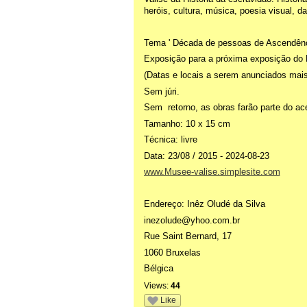
heróis, cultura, música, poesia visual, d
Tema ' Década de pessoas de Ascendênci
Exposição para a próxima exposição do
(Datas e locais a serem anunciados mais
Sem júri.
Sem retorno, as obras farão parte do ac
Tamanho: 10 x 15 cm
Técnica: livre
Data: 23/08 / 2015 - 2024-08-23
www.Musee-valise.simplesite.com
Endereço: Inêz Oludé da Silva
inezolude@yhoo.com.br
Rue Saint Bernard, 17
1060 Bruxelas
Bélgica
Views:
44
Like