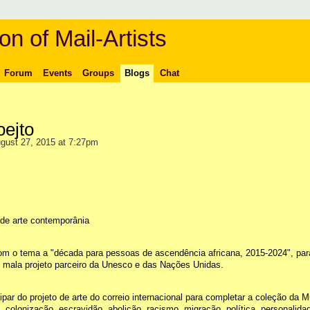
on of Mail-Artists
Forum
Events
Groups
Blogs
Chat
ejto
gust 27, 2015 at 7:27pm
 de arte contemporânia
 com o tema a "década para pessoas de ascendência africana, 2015-2024", par
, mala projeto parceiro da Unesco e das Nações Unidas.
ipar do projeto de arte do correio internacional para completar a coleção da 
a, colonização, escravidão, abolição, racismo, migração, política, personalida