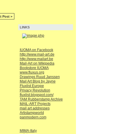
t Post >
LINKS
IUOMA on Facebook
http://www.mail-art.de
http://www.mailart.be
Mail-Art on Wikipedia
Bookstore IUOMA
www.fluxus.org
Drawings Ruud Janssen
Mail Art Blog by Jayne
Fluxlist Europe
Privacy Revolution
fluxlist.blogspot.com/
TAM Rubberstamp Archive
MAIL-ART Projects
mail art addresses
Artistampworld
panmodern.com
MIMA-Italy