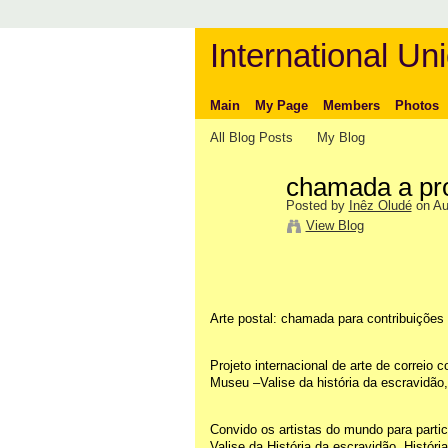
International Uni
Main
My Page
Members
Photos
All Blog Posts
My Blog
chamada a pro
Posted by
Inêz Oludé
on Au
View Blog
Arte postal: chamada para contribuições
Projeto internacional de arte de correio
Museu –Valise da história da escravidão
Convido os artistas do mundo para partic
Valise da História da escravidão. Históri