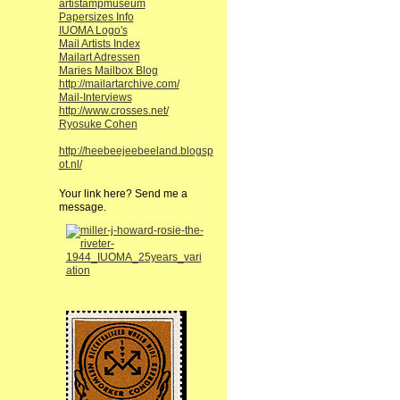
artistampmuseum
Papersizes Info
IUOMA Logo's
Mail Artists Index
Mailart Adressen
Maries Mailbox Blog
http://mailartarchive.com/
Mail-Interviews
http://www.crosses.net/
Ryosuke Cohen
http://heebeejeebeeland.blogsp
ot.nl/
Your link here? Send me a
message.