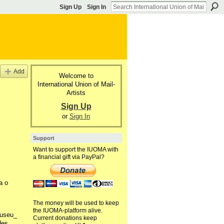
Sign Up
Sign In
Add
Welcome to
International Union of Mail-
Artists
Sign Up
or
Sign In
Support
Want to support the IUOMA with
a financial gift via PayPal?
a o
The money will be used to keep
the IUOMA-platform alive.
Museu_
Current donations keep
des,