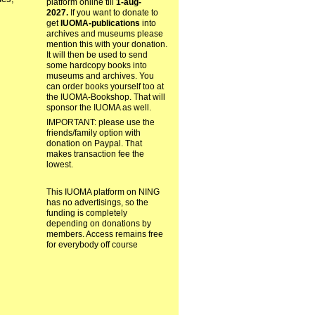
platform online till
1-aug-
2027.
If you want to donate to
get
IUOMA-publications
into
archives and museums please
mention this with your donation.
It will then be used to send
some hardcopy books into
museums and archives. You
can order books yourself too at
the IUOMA-Bookshop. That will
sponsor the IUOMA as well.
IMPORTANT: please use the
friends/family option with
donation on Paypal. That
makes transaction fee the
lowest.
This IUOMA platform on NING
has no advertisings, so the
funding is completely
depending on donations by
members. Access remains free
for everybody off course