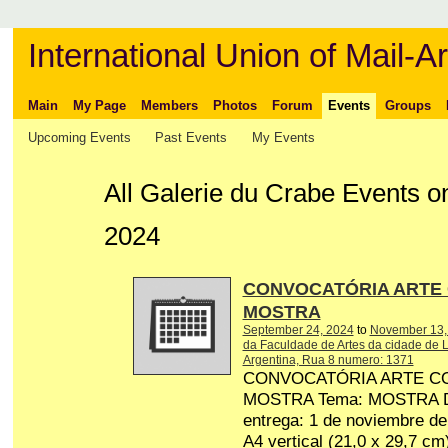
International Union of Mail-Ar
Main
My Page
Members
Photos
Forum
Events
Groups
Upcoming Events
Past Events
My Events
All Galerie du Crabe Events 
2024
CONVOCATÓRIA ARTE
MOSTRA
September 24, 2024
to
November 13,
da Faculdade de Artes da cidade de L
Argentina, Rua 8 numero: 1371
CONVOCATÓRIA ARTE C
MOSTRA Tema: MOSTRA Dat
entrega: 1 de noviembre d
A4 vertical (21,0 x 29,7 cm