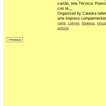
cartão, tela Técnica: Poesí
con té
…
Organized by Catedra talle
arte impreso complementar
/arte
,
correo
,
/poesia
,
visua
artista
< Previous