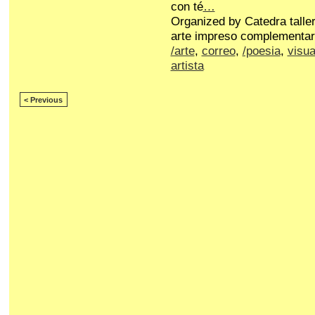
con té
…
Organized by Catedra talle
arte impreso complementar
/arte
,
correo
,
/poesia
,
visua
artista
< Previous