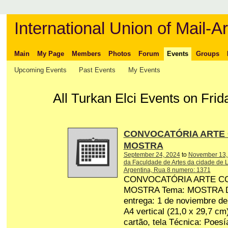
International Union of Mail-Ar
Main
My Page
Members
Photos
Forum
Events
Groups
Upcoming Events
Past Events
My Events
All Turkan Elci Events on Frid
CONVOCATÓRIA ARTE
MOSTRA
September 24, 2024
to
November 13,
da Faculdade de Artes da cidade de L
Argentina, Rua 8 numero: 1371
CONVOCATÓRIA ARTE C
MOSTRA Tema: MOSTRA Dat
entrega: 1 de noviembre d
A4 vertical (21,0 x 29,7 cm
cartão, tela Técnica: Poesí